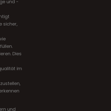
äge und -
htigt
 sicher,
wie
üllen.
ieren. Dies
qualität im
ustellen,
 erkennen
ern und