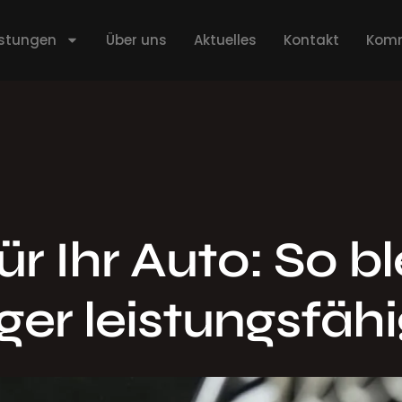
istungen
Über uns
Aktuelles
Kontakt
Komm
r Ihr Auto: So bl
ger leistungsfäh