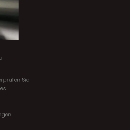
u
erprüfen Sie
des
angen