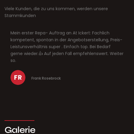
Viele Kunden, die zu uns kommen, werden unsere
Stammkunden
Mein erster Repa- Auftrag an At Ickert: Fachlich
Sehr 
kompetent, spontan in der Angebotserstellung, Preis-
Perso
Leistunsverhältnis super . Einfach top. Bei Bedarf
Verh
gerne wieder.👍 Auf jeden Fall empfehlenswert. Weiter
so.
Frank Rosebrock
Galerie