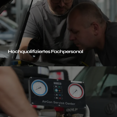
Modernste Diagnosetechnik
Wir setzen auf die modernste Diagnosetechnologie,
um sicherzustellen, dass jedes Fahrzeug effizient und
präzise untersucht wird. Dies ermöglicht es uns,
Probleme schnell zu erkennen und zu beheben, was
Hochqualifiziertes Fachpersonal
Zeit und Kosten für unsere Kunden spart.
Transparente Preise und Kommunikation
Bei Autotechnik ICKERT legen wir großen Wert auf
Transparenz. Jeder Schritt des Serviceprozesses wird