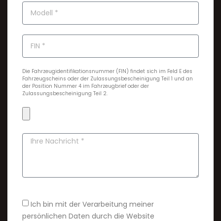
Die Fahrzeugidentifikationsnummer (FIN) findet sich im Feld E des
Fahrzeugscheins oder der Zulassungsbescheinigung Teil 1 und an
der Position Nummer 4 im Fahrzeugbrief oder der
Zulassungsbescheinigung Teil 2.
Ich bin mit der Verarbeitung meiner
persönlichen Daten durch die Website