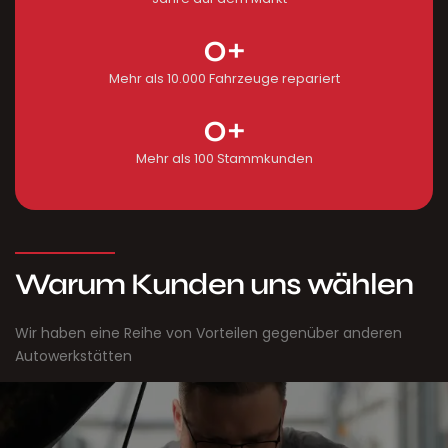
0
+
Mehr als 10.000 Fahrzeuge repariert
0
+
Mehr als 100 Stammkunden
Hochqualifiziertes Fachpersonal
Bei Autotechnik ICKERT arbeiten ausschließlich
Mechaniker und Techniker, die speziell ausgebildet sind
und regelmäßig weitergebildet werden. Unsere
Experten sind mit den neuesten Technologien und
Warum Kunden uns wählen
Reparaturtechniken bestens vertraut, was eine hohe
Qualität und Effizienz bei allen Serviceleistungen
Wir haben eine Reihe von Vorteilen gegenüber anderen
garantiert.
Autowerkstätten